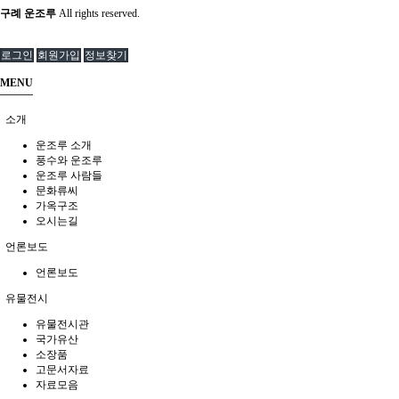
구례 운조루
All rights reserved.
로그인
회원가입
정보찾기
MENU
소개
운조루 소개
풍수와 운조루
운조루 사람들
문화류씨
가옥구조
오시는길
언론보도
언론보도
유물전시
유물전시관
국가유산
소장품
고문서자료
자료모음