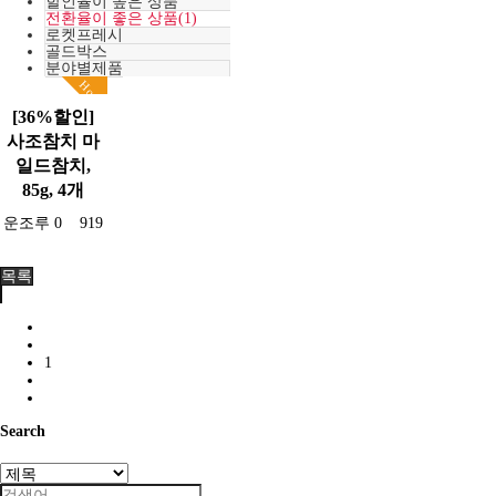
할인율이 높은 상품
전환율이 좋은 상품(1)
로켓프레시
골드박스
분야별제품
Hot
[36%할인]
사조참치 마
일드참치,
85g, 4개
운조루
0
919
목록
1
Search