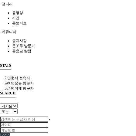
갤러리
동영상
사진
홍보자료
커뮤니티
공지사항
운조루 방문기
유응교 칼럼
STATS
2 명
현재 접속자
249 명
오늘 방문자
367 명
어제 방문자
SEARCH
Login