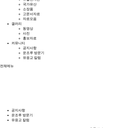
국가유산
소장품
고문서자료
자료모음
갤러리
동영상
사진
홍보자료
커뮤니티
공지사항
운조루 방문기
유응교 칼럼
전체메뉴
공지사항
운조루 방문기
유응교 칼럼