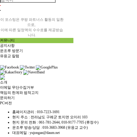
이 포스팅은 쿠팡 파트너스 활동의 일환
으로,
이에 따른 일정액의 수수료를 제공받습
니다.
커뮤니티
공지사항
운조루 방문기
유응교 칼럼
소개
이메일 무단수집거부
책임의 한계와 법적고지
문의하기
PC버전
홈페이지관리 :
010-7223-1691
현지 주소 :
전라남도 구례군 토지면 오미리 103
현지 문의 전화 :
061-781-2644, 010-9177-7705 (류정수)
운조루 방송/상담 :
010-3683-3968 (유응교 교수)
대표메일 :
yujongan@daum.net