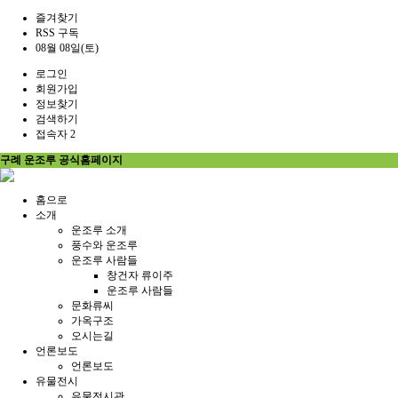
즐겨찾기
RSS 구독
08월 08일(토)
로그인
회원가입
정보찾기
검색하기
접속자 2
구례 운조루 공식홈페이지
홈으로
소개
운조루 소개
풍수와 운조루
운조루 사람들
창건자 류이주
운조루 사람들
문화류씨
가옥구조
오시는길
언론보도
언론보도
유물전시
유물전시관