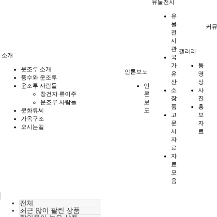
유물전시
유
물
커
전
시
관
갤러리
소개
국
가
동
운조루 소개
언론보도
유
영
풍수와 운조루
산
상
운조루 사람들
언
소
사
창건자 류이주
론
장
진
운조루 사람들
보
품
홍
문화류씨
도
고
보
가옥구조
문
자
오시는길
서
료
자
료
자
료
모
음
전체
최근 많이 팔린 상품