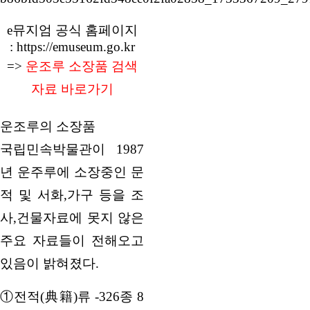
e뮤지엄 공식 홈페이지
:
https://emuseum.go.kr
=>
운조루 소장품 검색
자료 바로가기
운조루의 소장품
국립민속박물관이 1987
년 운주루에 소장중인 문
적 및 서화,가구 등을 조
사,건물자료에 못지 않은
주요 자료들이 전해오고
있음이 밝혀졌다.
①전적(典籍)류 -326종 8