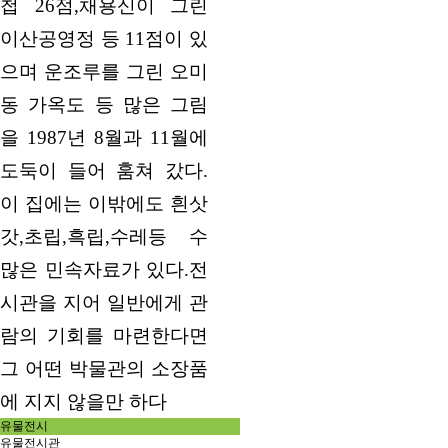
첩 26점,채용신이 그린
이산공영정 등 11점이 있
으며 운조루를 그린 오미
동 가옥도 등 많은 그림
을 1987년 8월과 11월에
도둑이 들어 훔쳐 갔다.
이 집에는 이밖에도 흰삿
갓,초립,흑립,수레등 수
많은 민속자료가 있다.전
시관을 지어 일반에게 관
람의 기회를 마련한다면
그 어떤 박물관의 소장품
에 지지 않을만 하다
유물전시
유물전시관