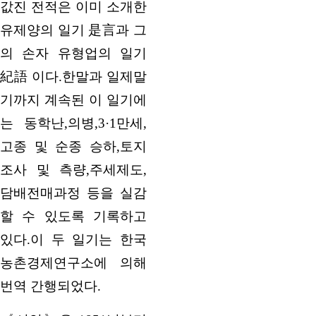
값진 전적은 이미 소개한
유제양의 일기 是言과 그
의 손자 유형업의 일기
紀語 이다.한말과 일제말
기까지 계속된 이 일기에
는 동학난,의병,3·1만세,
고종 및 순종 승하,토지
조사 및 측량,주세제도,
담배전매과정 등을 실감
할 수 있도록 기록하고
있다.이 두 일기는 한국
농촌경제연구소에 의해
번역 간행되었다.