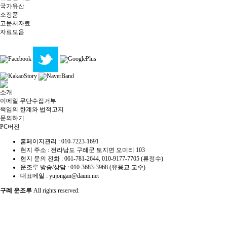
국가유산
소장품
고문서자료
자료모음
소개
이메일 무단수집거부
책임의 한계와 법적고지
문의하기
PC버전
홈페이지관리 :
010-7223-1691
현지 주소 :
전라남도 구례군 토지면 오미리 103
현지 문의 전화 :
061-781-2644, 010-9177-7705 (류정수)
운조루 방송/상담 :
010-3683-3968 (유응교 교수)
대표메일 :
yujongan@daum.net
구례 운조루
All rights reserved.