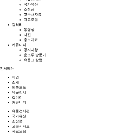
국가유산
소장품
고문서자료
자료모음
갤러리
동영상
사진
홍보자료
커뮤니티
공지사항
운조루 방문기
유응교 칼럼
전체메뉴
메인
소개
언론보도
유물전시
갤러리
커뮤니티
유물전시관
국가유산
소장품
고문서자료
자료모음