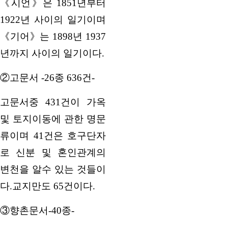
《시언》은 1851년부터
1922년 사이의 일기이며
《기어》는 1898년 1937
년까지 사이의 일기이다.
②고문서 -26종 636건-
고문서중 431건이 가옥
및 토지이동에 관한 명문
류이며 41건은 호구단자
로 신분 및 혼인관계의
변천을 알수 있는 것들이
다.교지만도 65건이다.
③향촌문서-40종-