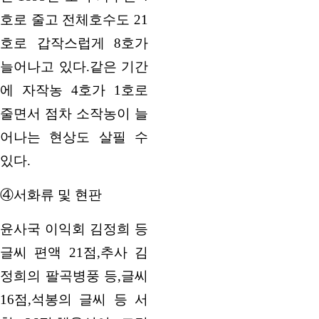
호로 줄고 전체호수도 21
호로 갑작스럽게 8호가
늘어나고 있다.같은 기간
에 자작농 4호가 1호로
줄면서 점차 소작농이 늘
어나는 현상도 살필 수
있다.
④서화류 및 현판
윤사국 이익회 김정희 등
글씨 편액 21점,추사 김
정희의 팔곡병풍 등,글씨
16점,석봉의 글씨 등 서