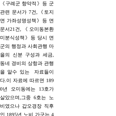
《구례군 향약적》등 군
관련 문서가 7건,《토지
면 가좌성명성책》등 면
문서21건,《오미동본환
미분식성책》등 당시 면
군의 행정과 사회관행 마
을의 신분 구성과 세금,
동네 경비의 상항과 관행
을 알수 있는 자료들이
다.이 자료에 따르면 189
0년 오미동에는 13호가
살았으며,그중 6호는 노
비였으나 갑오경장 직후
인 1895년 노비 가구는 4