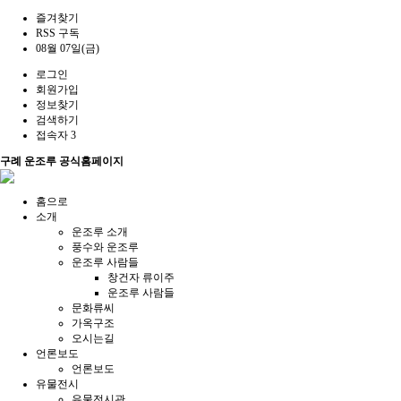
즐겨찾기
RSS 구독
08월 07일(금)
로그인
회원가입
정보찾기
검색하기
접속자 3
구례 운조루 공식홈페이지
홈으로
소개
운조루 소개
풍수와 운조루
운조루 사람들
창건자 류이주
운조루 사람들
문화류씨
가옥구조
오시는길
언론보도
언론보도
유물전시
유물전시관