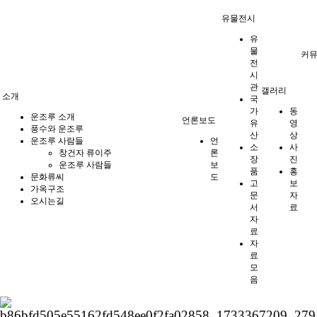
유물전시
유
물
커
전
시
관
갤러리
소개
국
가
동
운조루 소개
언론보도
유
영
풍수와 운조루
산
상
운조루 사람들
언
소
사
창건자 류이주
론
장
진
운조루 사람들
보
품
홍
문화류씨
도
고
보
가옥구조
문
자
오시는길
서
료
자
료
자
료
모
음