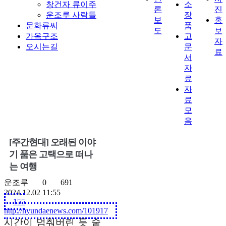
창건자 류이주
소
론
진
운조루 사람들
장
보
홍
문화류씨
품
도
보
가옥구조
고
자
오시는길
문
료
서
자
료
자
료
모
음
[주간현대] 오래된 이야
기 품은 고택으로 떠나
는 여행
운조루
0
691
2024.12.02 11:55
155
http://hyundaenews.com/101917
시간이 멈춰버린 듯 숱