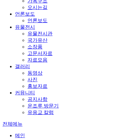
가옥구조
오시는길
언론보도
언론보도
유물전시
유물전시관
국가유산
소장품
고문서자료
자료모음
갤러리
동영상
사진
홍보자료
커뮤니티
공지사항
운조루 방문기
유응교 칼럼
전체메뉴
메인