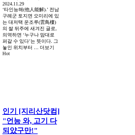
2024.11.29
‘타인능해(他人能解).’ 전남
구례군 토지면 오미리에 있
는 대저택 운조루(雲鳥樓)
의 쌀 뒤주에 새겨진 글로,
의역하면 ‘누구나 맘대로
퍼갈 수 있다’는 뜻이다. 그
놓인 위치부터 …
더보기
Hot
인기
[지리산닷컴]
"언능 와, 고기 다
되얐구만!"