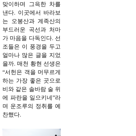
맞이하며 그윽한 차를
낸다. 이곳에서 바라보
는 오봉산과 계족산의
부드러운 곡선과 처마
가 마음을 다독인다. 선
조들은 이 풍경을 두고
얼마나 많은 글을 지었
을까. 매천 황현 선생은
“서헌은 객을 머무르게
하는 가장 좋은 곳으로
비와 같은 솔바람 술 위
에 파란을 일으키네”라
며 운조루의 정취를 예
찬했다.