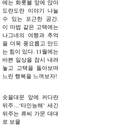
에는 화롯불 앞에 앉아
도란도란 이야기 나눌
수 있는 포근한 공간.
이 마법 같은 고택에는
나그네의 여행과 추억
을 더욱 풍요롭고 만드
는 힘이 있다. 11월에는
바쁜 일상을 잠시 내려
놓고 고택을 돌아보며
느린 행복을 느껴보자!
솟을대문 앞에 커다란
뒤주…‘타인능해’ 새긴
뒤주는 류씨 가문 대대
로 보물