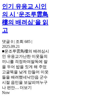
인기
유응교 시인
의 시 '운조루雲鳥
樓의 배려심'을 읽
고
댓글 0
|
조회 685
|
2025.09.21
■운조루雲鳥樓의 배려심시
인 유응교가난한 이웃들의
끼니를 걱정하여쌀독에 쌀
을 두어 밥을 짓게 해 주었
고굴뚝을 낮게 만들어 이웃
들을 배려했네낙안읍 군수
시절 읍민을 보살피며누구
나 편안…
더보기
Now