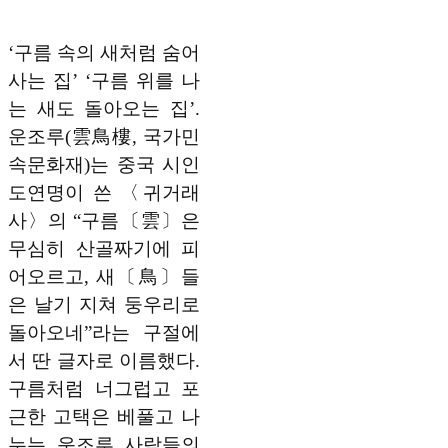
‘구름 속의 새처럼 숨어
사는 집’ ‘구름 위를 나
는 새도 돌아오는 집’.
운조루(雲鳥樓, 국가민
속문화재)는 중국 시인
도연명이 쓴 〈귀거래
사〉의 “구름〔雲〕은
무심히 산골짜기에 피
어오르고, 새〔鳥〕들
은 날기 지쳐 둥우리로
돌아오네”라는 구절에
서 딴 글자로 이름했다.
구름처럼 너그럽고 포
근한 고택은 베풀고 나
누는 운조루 사람들의