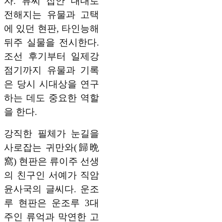
자. 류씨 집안 대대로
전해지는 유물과 고택
에 있던 현판, 타인능해
뒤주 실물을 전시한다.
조선 후기부터 일제강
점기까지 유물과 기록
은 당시 시대상을 연구
하는 데도 중요한 역할
을 한다.
강직한 필체가 눈길을
사로잡는 귀만와(歸晩
窩) 현판은 류이주 선생
의 친구인 서예가 직암
윤사국의 글씨다. 운조
루 현판은 운조루 3대
주인 류억과 막연한 고