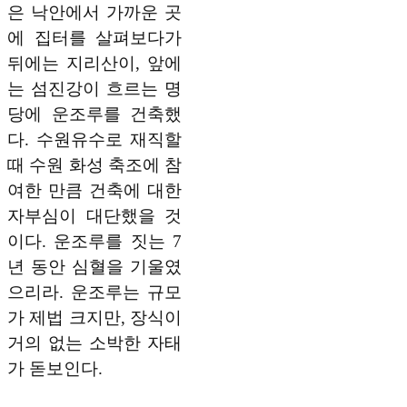
은 낙안에서 가까운 곳
에 집터를 살펴보다가
뒤에는 지리산이, 앞에
는 섬진강이 흐르는 명
당에 운조루를 건축했
다. 수원유수로 재직할
때 수원 화성 축조에 참
여한 만큼 건축에 대한
자부심이 대단했을 것
이다. 운조루를 짓는 7
년 동안 심혈을 기울였
으리라. 운조루는 규모
가 제법 크지만, 장식이
거의 없는 소박한 자태
가 돋보인다.