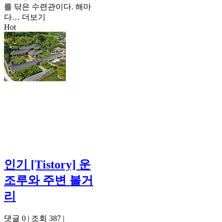
를 닦은 수련관이다. 해마
다…
더보기
Hot
인기
[Tistory] 운
조루와 주변 볼거
리
댓글 0
|
조회 387
|