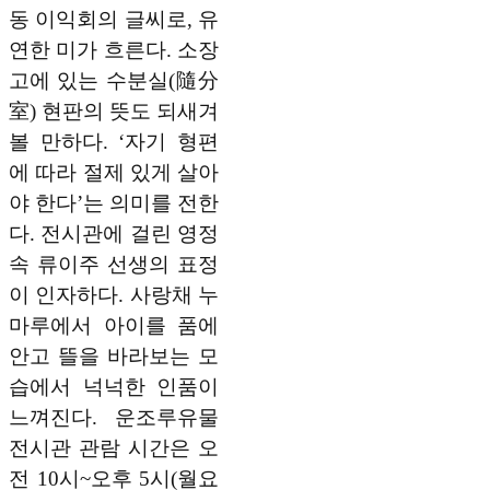
동 이익회의 글씨로, 유
연한 미가 흐른다. 소장
고에 있는 수분실(隨分
室) 현판의 뜻도 되새겨
볼 만하다. ‘자기 형편
에 따라 절제 있게 살아
야 한다’는 의미를 전한
다. 전시관에 걸린 영정
속 류이주 선생의 표정
이 인자하다. 사랑채 누
마루에서 아이를 품에
안고 뜰을 바라보는 모
습에서 넉넉한 인품이
느껴진다. 운조루유물
전시관 관람 시간은 오
전 10시~오후 5시(월요