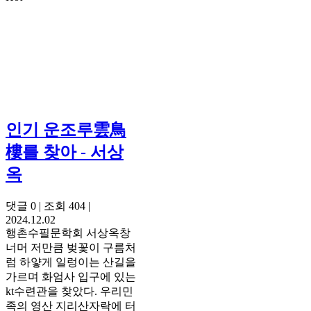
인기
운조루雲鳥
樓를 찾아 - 서상
옥
댓글 0
|
조회 404
|
2024.12.02
행촌수필문학회 서상옥창
너머 저만큼 벚꽃이 구름처
럼 하얗게 일렁이는 산길을
가르며 화엄사 입구에 있는
kt수련관을 찾았다. 우리민
족의 영산 지리산자락에 터