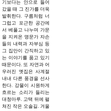
기보다는 안으로 들어
갔을 때 그 진가를 더욱
발휘한다. 구름처럼 너
그럽고 포근한 공간에
서 베풀고 나누며 가문
을 지켜온 명문가 자손
들의 내력과 자부심 등
그 집만이 간직하고 있
는 이야기를 품고 있기
때문이다. 또 자연과 어
우러진 옛집은 사계절
내내 다른 풍경을 선사
한다. 강물이 시원하게
흐르는 소리가 들리는
대청마루. 고택 뒤에 펼
쳐진 작은 오솔길. 겨울