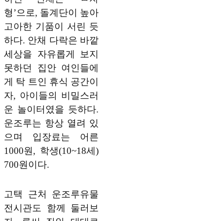
형’으로, 돌계단이 높아
고아한 기품이 서린 듯
하다. 안채 다락은 바깥
세상을 자유롭게 보지
못하던 집안 여인들에
게 탁 트인 휴식 공간이
자, 아이들의 비밀스러
운 놀이터였을 듯하다.
운조루는 항상 열려 있
으며 입장료는 어른
1000원, 학생(10~18세)
700원이다.
고택 근처 운조루유물
전시관도 함께 둘러보