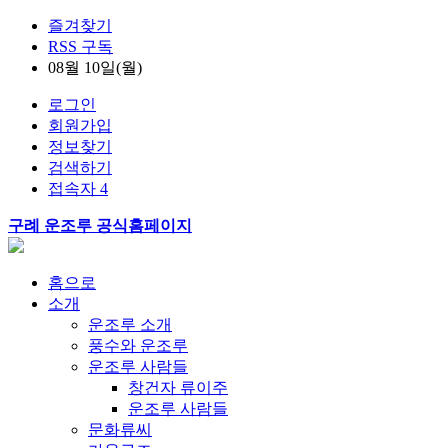
즐겨찾기
RSS 구독
08월 10일(월)
로그인
회원가입
정보찾기
검색하기
접속자 4
구례 운조루 공식홈페이지
홈으로
소개
운조루 소개
풍수와 운조루
운조루 사람들
창건자 류이주
운조루 사람들
문화류씨