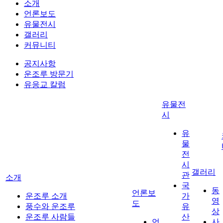
소개
언론보도
유물전시
갤러리
커뮤니티
공지사항
운조루 방문기
유응교 칼럼
유물전
시
유
물
전
시
갤러리
관
소개
국
동
언론보
운조루 소개
가
영
도
풍수와 운조루
유
상
운조루 사람들
산
언
사