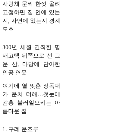
사랑채 문짝 한껏 올려
고정하면 집 안에 있는
지, 자연에 있는지 경계
모호
300년 세월 간직한 명
재고택 뒤쪽으로 선 고
운 산, 마당에 단아한
인공 연못
여기에 열 맞춘 장독대
가 운치 더해…첫눈에
감흥 불러일으키는 아
름다운 집
1. 구례 운조루