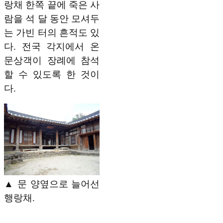
랑채 한쪽 끝에 죽은 사
람을 석 달 동안 모셔두
는 가빈 터의 흔적도 있
다. 전국 각지에서 온
문상객이 장례에 참석
할 수 있도록 한 것이
다.
▲ 문 양옆으로 늘어선
행랑채.