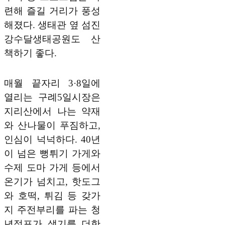
련해 즐길 거리가 풍성
해졌다. 생태관 옆 섬진
강수달생태공원도 산
책하기 좋다.
매월 끝자리 3·8일에
열리는 구례5일시장은
지리산에서 나는 약재
와 산나물이 푸짐하고,
인심이 넉넉하다. 40년
이 넘은 뻥튀기 가게와
수제 도마 가게 등에서
온기가 넘치고, 핫도그
와 호떡, 튀김 등 갖가
지 주전부리를 파는 청
년점포가 생기를 더한