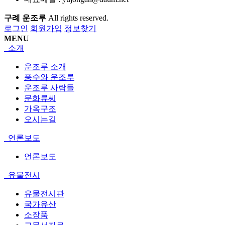
구례 운조루
All rights reserved.
로그인
회원가입
정보찾기
MENU
소개
운조루 소개
풍수와 운조루
운조루 사람들
문화류씨
가옥구조
오시는길
언론보도
언론보도
유물전시
유물전시관
국가유산
소장품