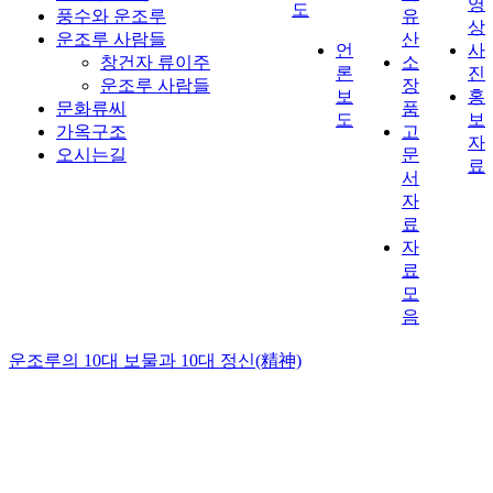
영
도
풍수와 운조루
유
상
운조루 사람들
산
언
사
창건자 류이주
소
론
진
운조루 사람들
장
보
홍
문화류씨
품
도
보
가옥구조
고
자
오시는길
문
료
서
자
료
자
료
모
음
운조루의 10대 보물과 10대 정신(精神)