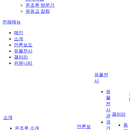
운조루 방문기
유응교 칼럼
전체메뉴
메인
소개
언론보도
유물전시
갤러리
커뮤니티
유물전
시
유
물
전
시
갤러리
관
소개
국
동
언론보
운조루 소개
가