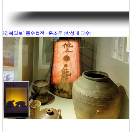
[경북일보] 풍수썰전 - 운조루 (박성대 교수)