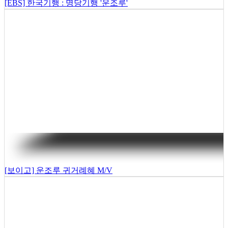
[EBS] 한국기행 : 명당기행 '운조루'
[보이고] 운조루 귀거례혜 M/V