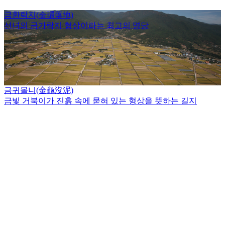
금환락지(金環落地)
선녀의 금가락지 형상이라는 최고의 명당
금귀몰니(金龜沒泥)
금빛 거북이가 진흙 속에 묻혀 있는 형상을 뜻하는 길지