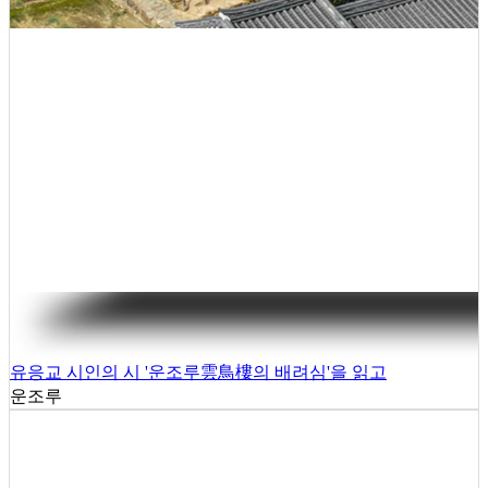
유응교 시인의 시 '운조루雲鳥樓의 배려심'을 읽고
운조루