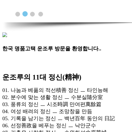
한국 명품고택 운조루 방문을 환영합니다..
운조루의 11대 정신(精神)
01. 나눔과 베풂의 적선積善 정신 ㅡ 타인능해
02. 분수에 맞는 생활 정신 ㅡ 수분실隨分室
03. 풍류의 정신 ㅡ 시조時調 만여편萬餘篇
04. 여성 배려의 정신 ㅡ 조망창을 만듬
05. 기록을 남기는 정신 ㅡ 백년百年 동안의 日記
06. 선정善政을 베푸는 정신 ㅡ 낙안군수