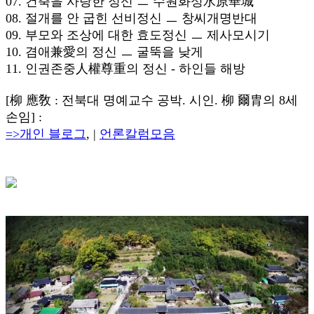
07. 건축을 사랑한 정신 ㅡ 수원화성水原華城
08. 절개를 안 굽힌 선비정신 ㅡ 창씨개명반대
09. 부모와 조상에 대한 효도정신 ㅡ 제사모시기
10. 겸애兼愛의 정신 ㅡ 굴뚝을 낮게
11. 인권존중人權尊重의 정신 - 하인들 해방
[柳 應敎 : 전북대 명예교수 공박. 시인. 柳 爾胄의 8세
손임] :
=>개인 블로그
, |
언론칼럼모음