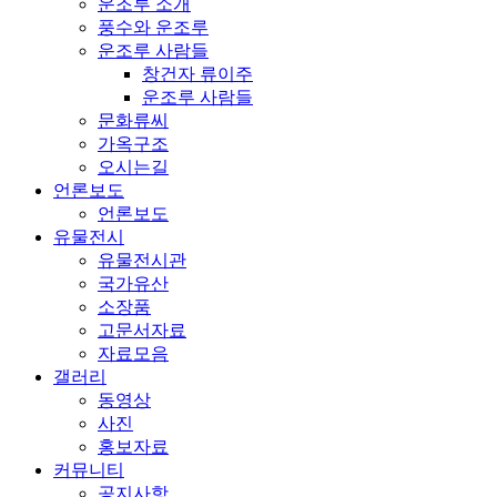
운조루 소개
풍수와 운조루
운조루 사람들
창건자 류이주
운조루 사람들
문화류씨
가옥구조
오시는길
언론보도
언론보도
유물전시
유물전시관
국가유산
소장품
고문서자료
자료모음
갤러리
동영상
사진
홍보자료
커뮤니티
공지사항