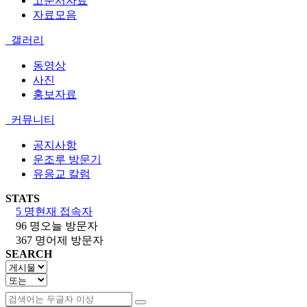
고문서자료
자료모음
갤러리
동영상
사진
홍보자료
커뮤니티
공지사항
운조루 방문기
유응교 칼럼
STATS
5 명
현재 접속자
96 명
오늘 방문자
367 명
어제 방문자
SEARCH