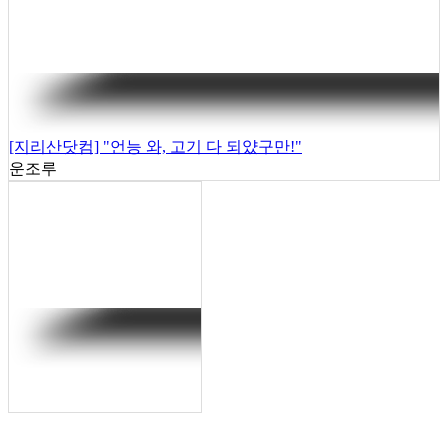
[지리산닷컴] "언능 와, 고기 다 되얐구만!"
운조루