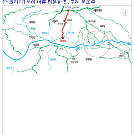
[더코리아] 품이 너른 평온한 집, 구례 운조루